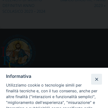
o
r
e
I
p
a
DEFINITIVI ANNO
2023
»
k
s
n
p
m
SCOLASICO 2023 – 2024
t
Ufficio diocesano per l’Insegnamento della Religione Cattolica
Informativa
Arcidiocesi di Messina-Lipari-Santa Lucia del Mela
Utilizziamo cookie o tecnologie simili per
Via Garibaldi, 67 – 98122 Messina
finalità tecniche e, con il tuo consenso, anche per
altre finalità ("interazioni e funzionalità semplici",
Orario ufficio
"miglioramento dell'esperienza", "misurazione" e