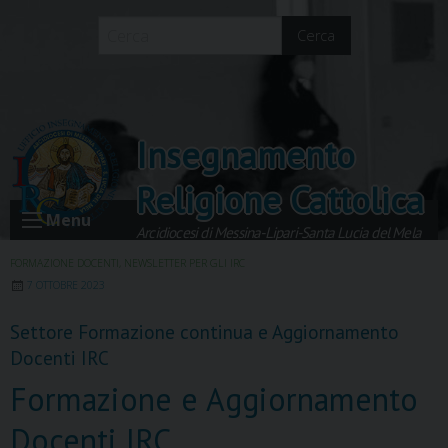
Skip
to
Cerca
content
Insegnamento
Religione Cattolica
Menu
Arcidiocesi di Messina-Lipari-Santa Lucia del Mela
FORMAZIONE DOCENTI
,
NEWSLETTER PER GLI IRC
7 OTTOBRE 2023
Settore Formazione continua e Aggiornamento
Docenti IRC
Formazione e Aggiornamento
Docenti IRC