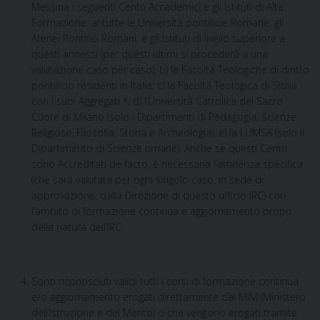
Messina i seguenti Centri Accademici e gli Istituti di Alta
Formazione: a) tutte le Università pontificie Romane, gli
Atenei Pontifici Romani, e gli Istituti di livello superiore a
questi annessi (per questi ultimi si procederà a una
valutazione caso per caso); b) le Facoltà Teologiche di diritto
pontificio residenti in Italia; c) la Facoltà Teologica di Sicilia
con i suoi Aggregati *; d) l’Università Cattolica del Sacro
Cuore di Milano (solo i Dipartimenti di Pedagogia, Scienze
Religiose, Filosofia, Storia e Archeologia); e) la LUMSA (solo il
Dipartimento di Scienze umane). Anche se questi Centri
sono Accreditati de facto, è necessaria l’attinenza specifica
(che sarà valutata per ogni singolo caso, in sede di
approvazione, dalla Direzione di questo ufficio IRC) con
l’ambito di formazione continua e aggiornamento propri
della natura dell’IRC.
Sono riconosciuti validi tutti i corsi di formazione continua
e/o aggiornamento erogati direttamente dal MIM (Ministero
dell’Istruzione e del Merito) o che vengono erogati tramite