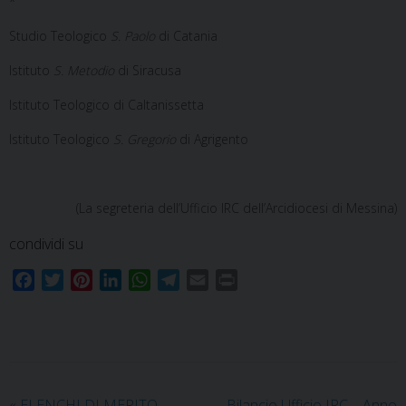
*
Studio Teologico
S. Paolo
di Catania
Istituto
S. Metodio
di Siracusa
Istituto Teologico di Caltanissetta
Istituto Teologico
S. Gregorio
di Agrigento
(La segreteria dell’Ufficio IRC dell’Arcidiocesi di Messina)
condividi su
F
T
P
L
W
T
E
P
a
w
i
i
h
e
m
r
c
i
n
n
a
l
a
i
e
t
t
k
t
e
i
n
b
t
e
e
s
g
l
t
o
e
r
d
A
r
«
ELENCHI DI MERITO
Bilancio Ufficio IRC – Anno