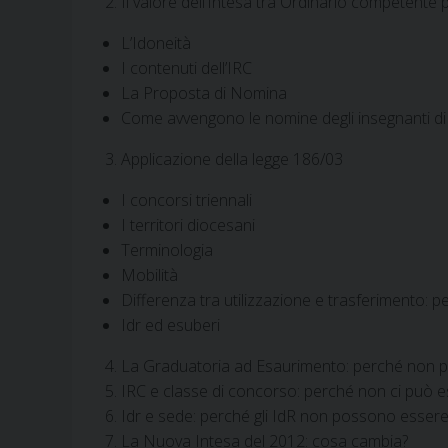
Il valore dell’Intesa tra Ordinario competente p
L’Idoneità
I contenuti dell’IRC
La Proposta di Nomina
Come avvengono le nomine degli insegnanti di r
Applicazione della legge 186/03
I concorsi triennali
I territori diocesani
Terminologia
Mobilità
Differenza tra utilizzazione e trasferimento: p
Idr ed esuberi
La Graduatoria ad Esaurimento: perché non pu
IRC e classe di concorso: perché non ci può 
Idr e sede: perché gli IdR non possono essere t
La Nuova Intesa del 2012: cosa cambia?