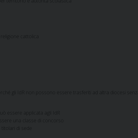
er territorio e autorità scolastica
eligione cattolica
erché gli IdR non possono essere trasferiti ad altra diocesi senza
ò essere applicata agli IdR
essere una classe di concorso
itolari di sede