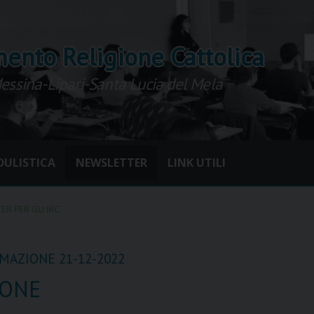
ento Religione Cattolica
Messina-Lipari-Santa Lucia del Mela
ULISTICA
NEWSLETTER
LINK UTILI
R PER GLI IRC
RMAZIONE 21-12-2022
IONE