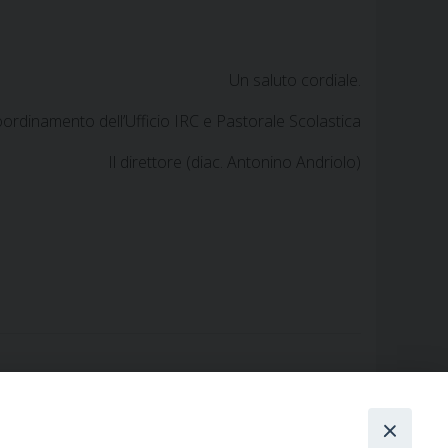
Un saluto cordiale.
oordinamento dell’Ufficio IRC e Pastorale Scolastica
Il direttore (diac. Antonino Andriolo)
Bilancio Ufficio IRC
»