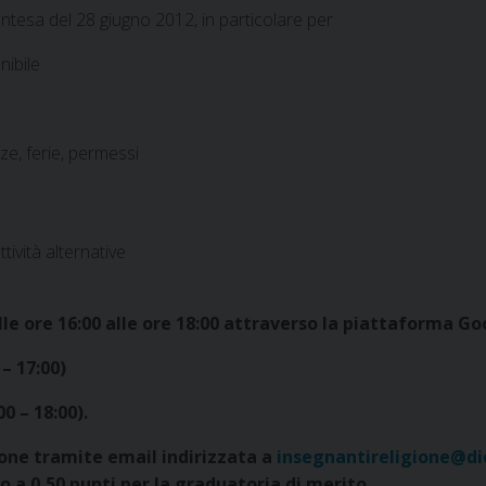
ntesa del 28 giugno 2012, in particolare per
nibile
e, ferie, permessi
ttività alternative
lle ore 16:00 alle ore 18:00 attraverso la piattaforma Goo
 – 17:00)
00 – 18:00).
ione tramite email indirizzata a
insegnantireligione@di
o a 0,50 punti per la graduatoria di merito.