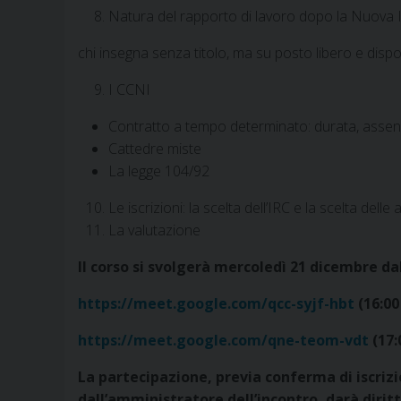
Natura del rapporto di lavoro dopo la Nuova I
chi insegna senza titolo, ma su posto libero e dispo
I CCNI
Contratto a tempo determinato: durata, assenz
Cattedre miste
La legge 104/92
Le iscrizioni: la scelta dell’IRC e la scelta delle a
La valutazione
Il corso si svolgerà mercoledì 21 dicembre da
https://meet.google.com/qcc-syjf-hbt
(16:00
https://meet.google.com/qne-teom-vdt
(17:
La partecipazione, previa conferma di iscriz
dall’amministratore dell’incontro, darà diritt