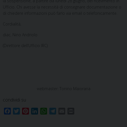
la sospensione, a partire da lunedì 26 giugno, del ricevimento in
Ufficio. Chi avesse la necessità di consegnare documentazione o
di chiedere informazioni può farlo via email o telefonicamente.
Cordialità,
diac. Nino Andriolo
(Direttore dell’Ufficio IRC)
webmaster: Tonino Maiorana
condividi su
F
T
P
L
W
T
E
P
a
w
i
i
h
e
m
r
c
i
n
n
a
l
a
i