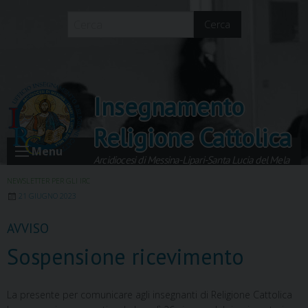
Skip
to
Cerca
content
Insegnamento
Religione Cattolica
Menu
Arcidiocesi di Messina-Lipari-Santa Lucia del Mela
NEWSLETTER PER GLI IRC
21 GIUGNO 2023
AVVISO
Sospensione ricevimento
La presente per comunicare agli insegnanti di Religione Cattolica